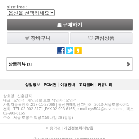
size:free :
구매하기
장바구니
관심상품
상품리뷰
[1]
상점정보
PC버젼
이용안내
고객센터
커뮤니티
상호명 : 신흥편직
대표 : 오영석 | 개인정보 보호 책임자 : 오영석
사업자등록번호 :217-11-27068 | 통신판매업신고번호 : 2013-서울도봉-0041
전화 : TEL:02-902-3171 ,FAX:02-993-6165, e-mail oys504@naver.com , | 팩스 :
02-993-6165
주소 : 서울 도봉구 덕릉로59나길 26 (창동)
이용약관
|
개인정보처리방침