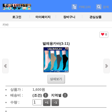
카테고리
검색
로그인
마이페이지
장바구니
관심상품
카바
0
발레용카바(3-11)
상세보기
상품가 :
1,600
원
배송비 :
(조건)
!
지역별
!
수량 :
+1
-1