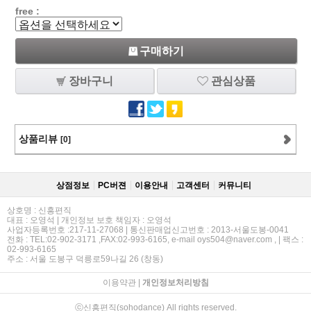
free :
구매하기
장바구니
관심상품
상품리뷰
[0]
상점정보
PC버젼
이용안내
고객센터
커뮤니티
상호명 : 신흥편직
대표 : 오영석 | 개인정보 보호 책임자 : 오영석
사업자등록번호 :217-11-27068 | 통신판매업신고번호 : 2013-서울도봉-0041
전화 : TEL:02-902-3171 ,FAX:02-993-6165, e-mail oys504@naver.com , | 팩스 :
02-993-6165
주소 : 서울 도봉구 덕릉로59나길 26 (창동)
이용약관
|
개인정보처리방침
ⓒ신흥편직(sohodance) All rights reserved.