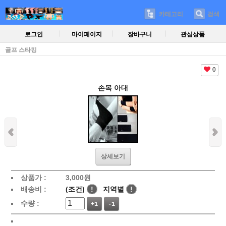
카테고리
검색
로그인
마이페이지
장바구니
관심상품
골프 스타킹
0
손목 아대
상세보기
상품가 :
3,000
원
배송비 :
(조건)
!
지역별
!
수량 :
+1
-1