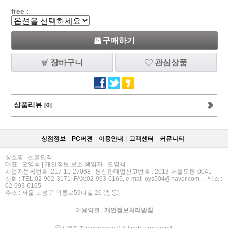
free :
구매하기
장바구니
관심상품
상품리뷰
[0]
상점정보
PC버젼
이용안내
고객센터
커뮤니티
상호명 : 신흥편직
대표 : 오영석 | 개인정보 보호 책임자 : 오영석
사업자등록번호 :217-11-27068 | 통신판매업신고번호 : 2013-서울도봉-0041
전화 : TEL:02-902-3171 ,FAX:02-993-6165, e-mail oys504@naver.com , | 팩스 :
02-993-6165
주소 : 서울 도봉구 덕릉로59나길 26 (창동)
이용약관
|
개인정보처리방침