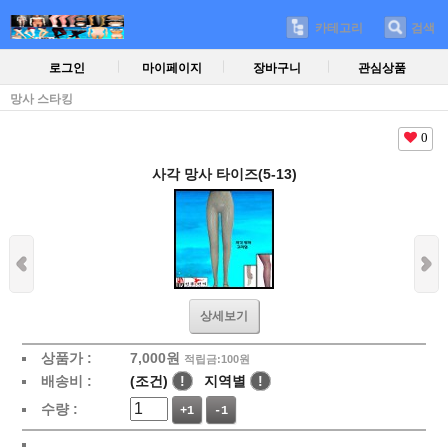
카테고리
검색
로그인
마이페이지
장바구니
관심상품
망사 스타킹
0
사각 망사 타이즈(5-13)
상세보기
상품가 :
7,000
원
적립금:100원
배송비 :
(조건)
!
지역별
!
수량 :
+1
-1