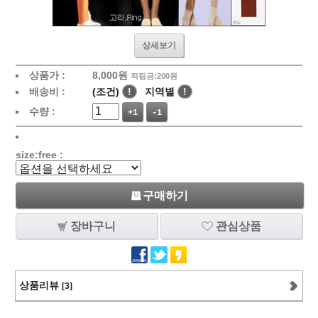
상세보기
상품가 :
8,000
원
적립금:200원
배송비 :
(조건)
!
지역별
!
수량 :
+1
-1
size:free :
구매하기
장바구니
관심상품
상품리뷰
[3]