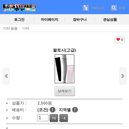
카테고리
검색
로그인
마이페이지
장바구니
관심상품
기타 용품
기타
0
팔토시(고급)
상세보기
상품가 :
2,500
원
배송비 :
(조건)
!
지역별
!
수량 :
+1
-1