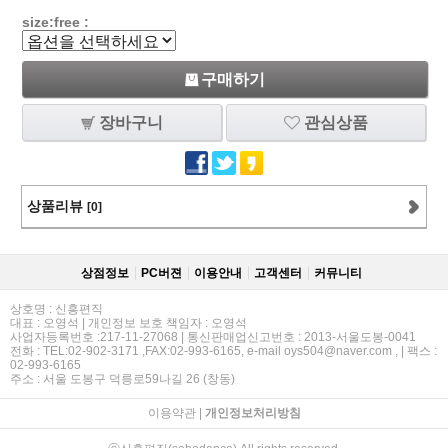
size:free :
구매하기
장바구니
관심상품
상품리뷰
[0]
상점정보
PC버젼
이용안내
고객센터
커뮤니티
상호명 : 신흥편직
대표 : 오영석 | 개인정보 보호 책임자 : 오영석
사업자등록번호 :217-11-27068 | 통신판매업신고번호 : 2013-서울도봉-0041
전화 : TEL:02-902-3171 ,FAX:02-993-6165, e-mail oys504@naver.com , | 팩스 :
02-993-6165
주소 : 서울 도봉구 덕릉로59나길 26 (창동)
이용약관
|
개인정보처리방침