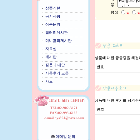
용 :
상품리뷰
평점
★
공지사항
상품문의
겔러리게시판
미니홈피게시판
자료실
게시판
상품에 대한 궁금증을 해결
질문과 대답
번호
사용후기 모음
자료
상품에 대한 후기를 남겨주
TEL:02-902-3171
번호
FAX:02-993-6165
e-mail oys504@naver.com
이메일 문의