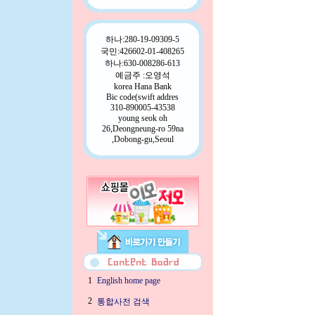
하나:280-19-09309-5
국민:426602-01-408265
하나:630-008286-613
예금주 :오영석
korea Hana Bank
Bic code(swift addres
310-890005-43538
young seok oh
26,Deongneung-ro 59na
,Dobong-gu,Seoul
1
English home page
2
통합사전 검색