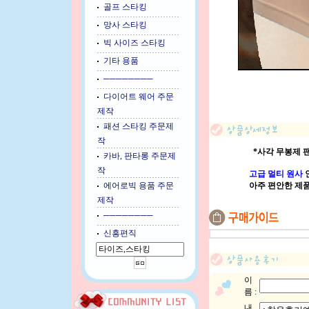
골프 스타킹
망사 스타킹
빅 사이즈 스타킹
기타 용품
────────
다이어트 웨어 주문
제작
패션 스타킹 주문제
작
*사각 무봉제 팬
카바, 판타롱 주문제
작
고급 멀티 원사
아주 편안한 제
에어로빅 용품 주문
제작
────────
신흥편직
이
름 :
내