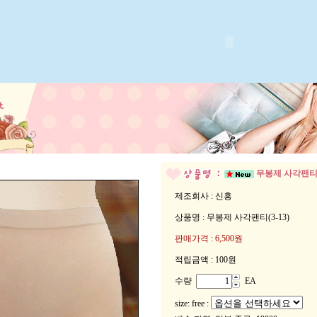
무봉제 사각팬티(3
제조회사 : 신흥
상품명 : 무봉제 사각팬티(3-13)
판매가격 :
6,500원
적립금액 :
100원
수량
EA
size: free :