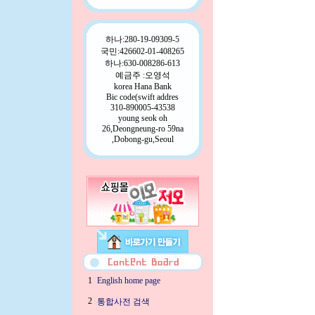
하나:280-19-09309-5
국민:426602-01-408265
하나:630-008286-613
예금주 :오영석
korea Hana Bank
Bic code(swift addres
310-890005-43538
young seok oh
26,Deongneung-ro 59na
,Dobong-gu,Seoul
1
English home page
2
통합사전 검색