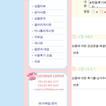
내
용 :
상품리뷰
평점
★
공지사항
상품문의
겔러리게시판
미니홈피게시판
자료실
게시판
상품에 대한 궁금증을 해결
질문과 대답
번호
사용후기 모음
자료
상품에 대한 후기를 남겨주
TEL:02-902-3171
번호
FAX:02-993-6165
e-mail oys504@naver.com
이메일 문의