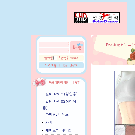
발레 타이즈(성인용)
발레 타이즈(어린이
용)
판타롱, 니삭스
카바
에어로빅 타이즈