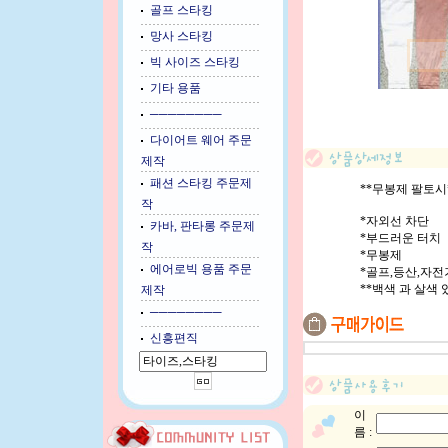
골프 스타킹
망사 스타킹
빅 사이즈 스타킹
기타 용품
────────
다이어트 웨어 주문
제작
패션 스타킹 주문제
**무봉제 팔토시
작
*자외선 차단
카바, 판타롱 주문제
*부드러운 터치
작
*무봉제
에어로빅 용품 주문
*골프,등산,자전
**백색 과 살색 
제작
────────
신흥편직
이
름 :