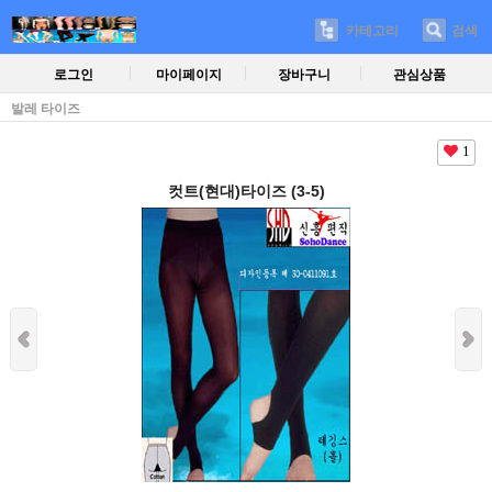
카테고리
검색
로그인
마이페이지
장바구니
관심상품
발레 타이즈
1
컷트(현대)타이즈 (3-5)