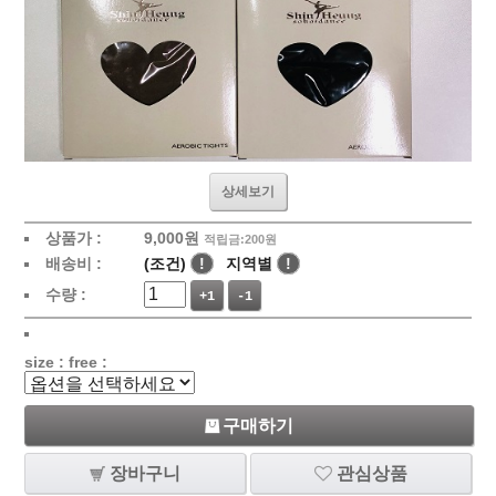
상세보기
상품가 :
9,000
원
적립금:200원
배송비 :
(조건)
!
지역별
!
수량 :
+1
-1
size : free :
구매하기
장바구니
관심상품