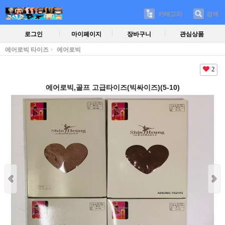
카테고리
검색
로그인
마이페이지
장바구니
관심상품
에어로빅 타이즈
에어로빅
2
에어로빅,골프 고급타이즈(빅싸이즈)(5-10)