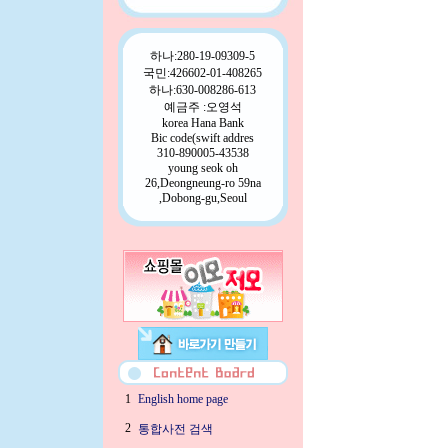
하나:280-19-09309-5
국민:426602-01-408265
하나:630-008286-613
예금주 :오영석
korea Hana Bank
Bic code(swift addres
310-890005-43538
young seok oh
26,Deongneung-ro 59na
,Dobong-gu,Seoul
1
English home page
2
통합사전 검색