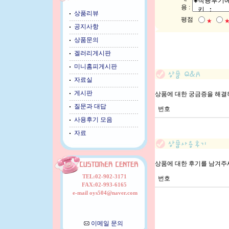
용 :
상품리뷰
평점
★
공지사항
상품문의
겔러리게시판
미니홈피게시판
자료실
게시판
상품에 대한 궁금증을 해결
질문과 대답
번호
사용후기 모음
자료
상품에 대한 후기를 남겨주
TEL:02-902-3171
번호
FAX:02-993-6165
e-mail oys504@naver.com
이메일 문의