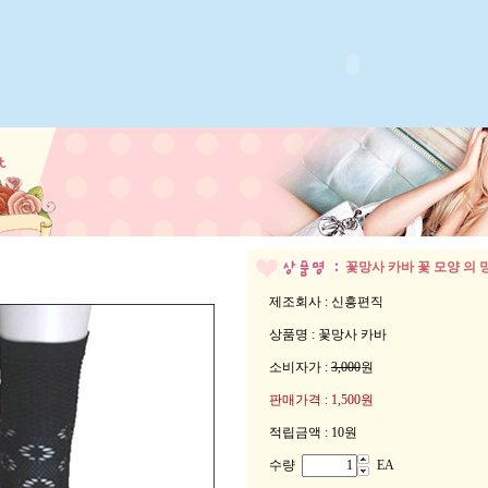
꽃망사 카바
꽃 모양 의
제조회사 : 신흥편직
상품명 : 꽃망사 카바
소비자가 :
3,000
원
판매가격 :
1,500원
적립금액 :
10원
수량
EA