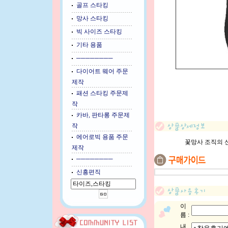
골프 스타킹
망사 스타킹
빅 사이즈 스타킹
기타 용품
────────
다이어트 웨어 주문
제작
패션 스타킹 주문제
작
카바, 판타롱 주문제
작
에어로빅 용품 주문
꽃망사 조직의 
제작
────────
신흥편직
이
름 :
내