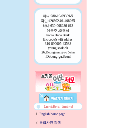
하나:280-19-09309-5
국민:426602-01-408265
하나:630-008286-613
예금주 :오영석
korea Hana Bank
Bic code(swift addres
310-890005-43538
young seok oh
26,Deongneung-ro 59na
,Dobong-gu,Seoul
1
English home page
2
통합사전 검색