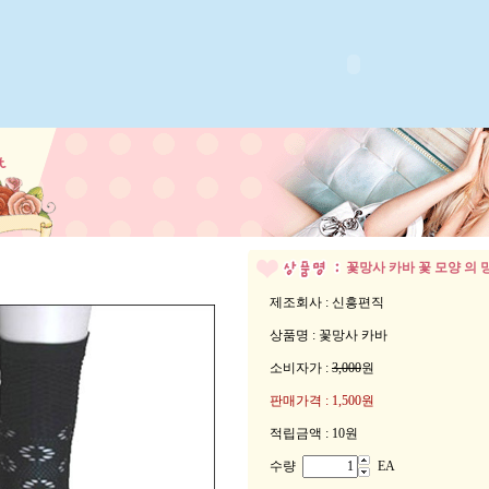
꽃망사 카바
꽃 모양 의
제조회사 : 신흥편직
상품명 : 꽃망사 카바
소비자가 :
3,000
원
판매가격 :
1,500원
적립금액 :
10원
수량
EA