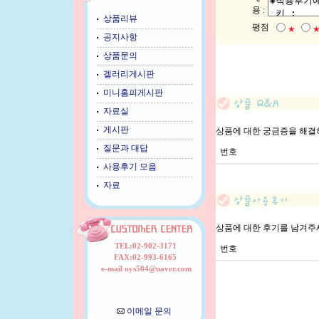
용 :
상품리뷰
평점
★
공지사항
상품문의
겔러리게시판
미니홈피게시판
자료실
게시판
상품에 대한 궁금증을 해결
질문과 대답
번호
사용후기 모음
자료
상품에 대한 후기를 남겨주
TEL:02-902-3171
번호
FAX:02-993-6165
e-mail oys504@naver.com
이메일 문의