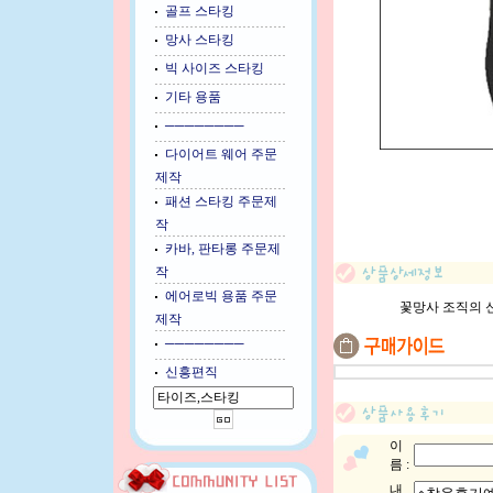
골프 스타킹
망사 스타킹
빅 사이즈 스타킹
기타 용품
────────
다이어트 웨어 주문
제작
패션 스타킹 주문제
작
카바, 판타롱 주문제
작
에어로빅 용품 주문
꽃망사 조직의 
제작
────────
신흥편직
이
름 :
내