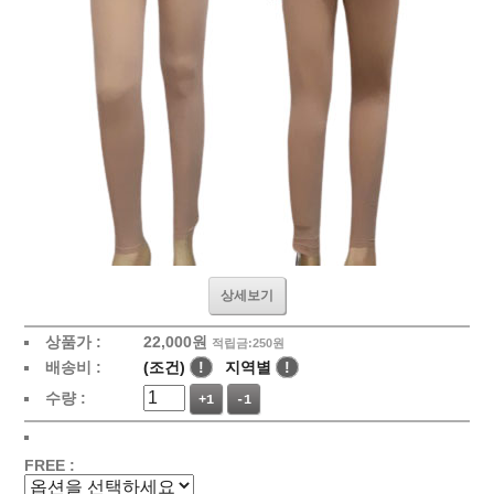
상세보기
상품가 :
22,000
원
적립금:250원
배송비 :
(조건)
!
지역별
!
수량 :
+1
-1
FREE :