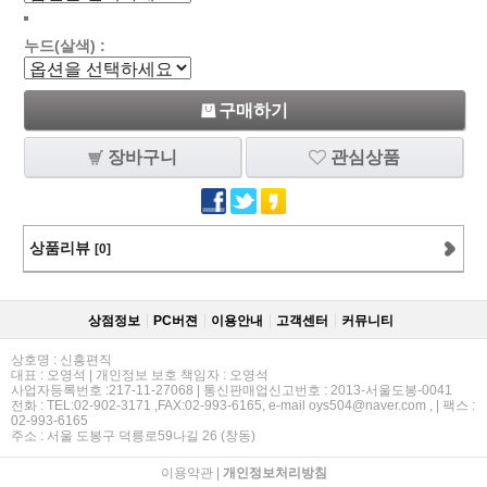
누드(살색) :
구매하기
장바구니
관심상품
상품리뷰
[0]
상점정보
PC버젼
이용안내
고객센터
커뮤니티
상호명 : 신흥편직
대표 : 오영석 | 개인정보 보호 책임자 : 오영석
사업자등록번호 :217-11-27068 | 통신판매업신고번호 : 2013-서울도봉-0041
전화 : TEL:02-902-3171 ,FAX:02-993-6165, e-mail oys504@naver.com , | 팩스 :
02-993-6165
주소 : 서울 도봉구 덕릉로59나길 26 (창동)
이용약관
|
개인정보처리방침