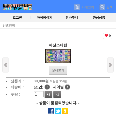
카테고리
검색
로그인
마이페이지
장바구니
관심상품
신흥편직
0
패션스타킹
상세보기
상품가 :
30,000
원
적립금:300원
배송비 :
(조건)
!
지역별
!
수량 :
+1
-1
- 상품이 품절되었습니다. -