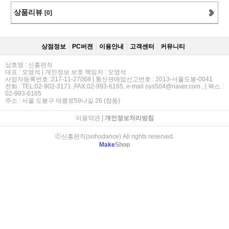
상품리뷰
[0]
상점정보
PC버젼
이용안내
고객센터
커뮤니티
상호명 : 신흥편직
대표 : 오영석 | 개인정보 보호 책임자 : 오영석
사업자등록번호 :217-11-27068 | 통신판매업신고번호 : 2013-서울도봉-0041
전화 : TEL:02-902-3171 ,FAX:02-993-6165, e-mail oys504@naver.com , | 팩스 :
02-993-6165
주소 : 서울 도봉구 덕릉로59나길 26 (창동)
이용약관
|
개인정보처리방침
ⓒ신흥편직(sohodance) All rights reserved.
Make
Shop