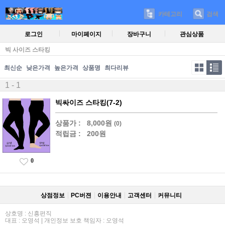
카테고리
검색
로그인
마이페이지
장바구니
관심상품
빅 사이즈 스타킹
최신순
낮은가격
높은가격
상품명
최다리뷰
1 - 1
빅싸이즈 스타킹(7-2)
상품가 :
8,000원
(0)
적립금 :
200원
0
상점정보
PC버젼
이용안내
고객센터
커뮤니티
상호명 : 신흥편직
대표 : 오영석 | 개인정보 보호 책임자 : 오영석