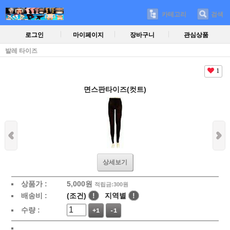
카테고리
검색
로그인
마이페이지
장바구니
관심상품
발레 타이즈
1
면스판타이즈(컷트)
상세보기
상품가 :
5,000
원
적립금:300원
배송비 :
(조건)
!
지역별
!
수량 :
+1
-1