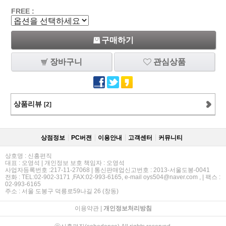
FREE :
구매하기
장바구니
관심상품
상품리뷰
[2]
상점정보
PC버젼
이용안내
고객센터
커뮤니티
상호명 : 신흥편직
대표 : 오영석 | 개인정보 보호 책임자 : 오영석
사업자등록번호 :217-11-27068 | 통신판매업신고번호 : 2013-서울도봉-0041
전화 : TEL:02-902-3171 ,FAX:02-993-6165, e-mail oys504@naver.com , | 팩스 :
02-993-6165
주소 : 서울 도봉구 덕릉로59나길 26 (창동)
이용약관
|
개인정보처리방침