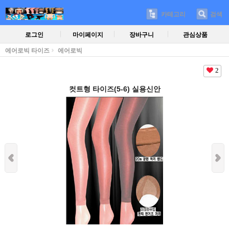
카테고리
검색
로그인
마이페이지
장바구니
관심상품
에어로빅 타이즈
에어로빅
2
컷트형 타이즈(5-6) 실용신안