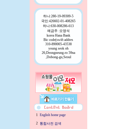
하나:280-19-09309-5
국민:426602-01-408265
하나:630-008286-613
예금주 :오영석
korea Hana Bank
Bic code(swift addres
310-890005-43538
young seok oh
26,Deongneung-ro 59na
,Dobong-gu,Seoul
1
English home page
2
통합사전 검색