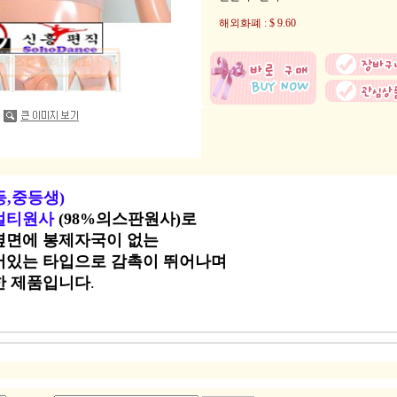
해외화폐 : $ 9.60
마우스를 올려보세요
,중등생)
멀티원사
(98%의스판원사)로
옆면에 봉제자국이 없는
어있는 타입으로 감촉이 뛰어나며
한 제품입니다
.