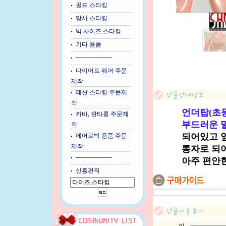
골프 스타킹
망사 스타킹
빅 사이즈 스타킹
기타 용품
────────
다이어트 웨어 주문
제작
패션 스타킹 주문제
작
언더탑(초등
카바, 판타롱 주문제
부드러운 
작
되어있고 
에어로빅 용품 주문
제작
통자로 되
────────
아주 편안
신흥편직