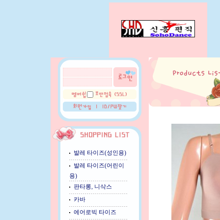
발레 타이즈(성인용)
발레 타이즈(어린이
용)
판타롱, 니삭스
카바
에어로빅 타이즈