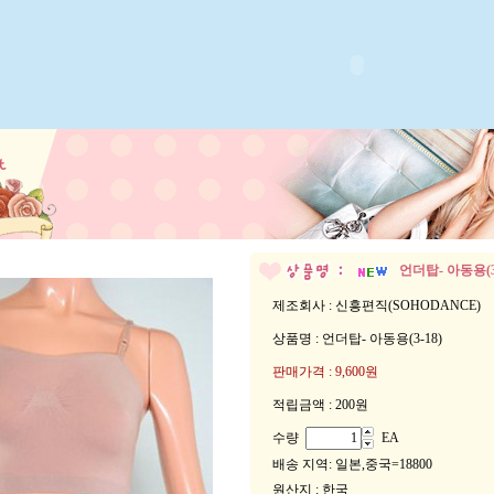
언더탑- 아동용(3-
제조회사 : 신흥편직(SOHODANCE)
상품명 : 언더탑- 아동용(3-18)
판매가격 :
9,600원
적립금액 :
200원
수량
EA
배송 지역
: 일본,중국=18800
원산지 : 한국