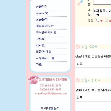
이
름 :
상품리뷰
내
공지사항
용 :
상품문의
평점
★
겔러리게시판
미니홈피게시판
자료실
게시판
질문과 대답
상품에 대한 궁금증을 해결
사용후기 모음
번호
자료
TEL:02-902-3171
FAX:02-993-6165
상품에 대한 후기를 남겨주
e-mail oys504@naver.com
번호
이메일 문의