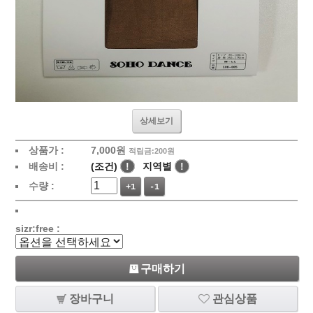
상세보기
상품가 :
7,000
원
적립금:200원
배송비 :
(조건)
!
지역별
!
수량 :
+1
-1
sizr:free :
구매하기
장바구니
관심상품