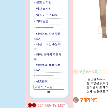
골프 스타킹
망사 스타킹
빅 사이즈 스타킹
기타 용품
────────
다이어트 웨어 주문
제작
패션 스타킹 주문제
작
카바, 판타롱 주문제
작
에어로빅 용품 주문
제작
────────
올인원 유니타드
신흥편직
발 모양은 컷트 형
멀티원사 로 제직
상체 는 통으로 