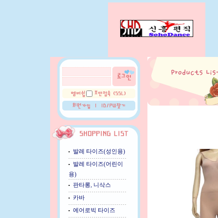
발레 타이즈(성인용)
발레 타이즈(어린이
용)
판타롱, 니삭스
카바
에어로빅 타이즈