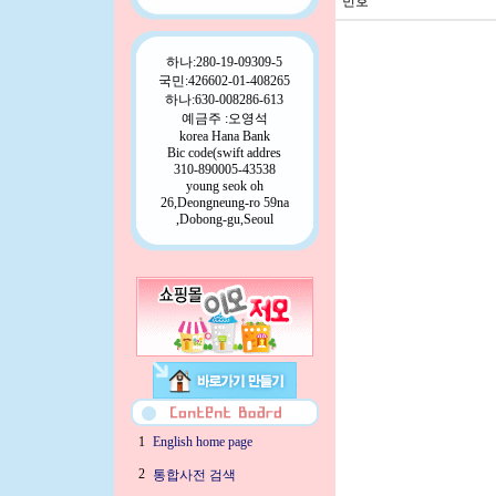
번호
하나:280-19-09309-5
국민:426602-01-408265
하나:630-008286-613
예금주 :오영석
korea Hana Bank
Bic code(swift addres
310-890005-43538
young seok oh
26,Deongneung-ro 59na
,Dobong-gu,Seoul
1
English home page
2
통합사전 검색