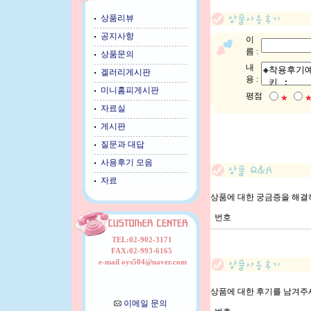
상품리뷰
공지사항
이
름 :
상품문의
내
겔러리게시판
용 :
미니홈피게시판
평점
★
자료실
게시판
질문과 대답
사용후기 모음
자료
상품에 대한 궁금증을 해결
번호
TEL:02-902-3171
FAX:02-993-6165
e-mail oys504@naver.com
상품에 대한 후기를 남겨주
이메일 문의