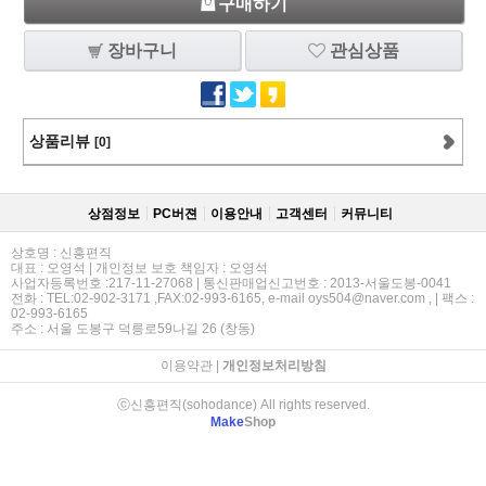
구매하기
장바구니
관심상품
상품리뷰
[0]
상점정보
PC버젼
이용안내
고객센터
커뮤니티
상호명 : 신흥편직
대표 : 오영석 | 개인정보 보호 책임자 : 오영석
사업자등록번호 :217-11-27068 | 통신판매업신고번호 : 2013-서울도봉-0041
전화 : TEL:02-902-3171 ,FAX:02-993-6165, e-mail oys504@naver.com , | 팩스 :
02-993-6165
주소 : 서울 도봉구 덕릉로59나길 26 (창동)
이용약관
|
개인정보처리방침
ⓒ신흥편직(sohodance) All rights reserved.
Make
Shop