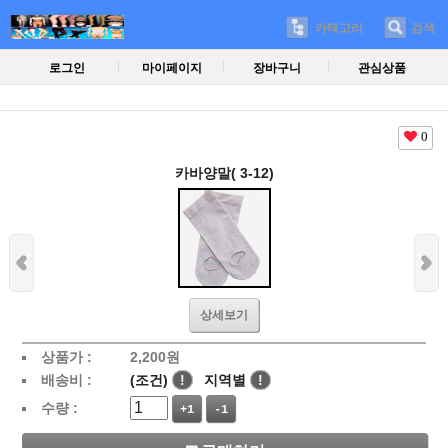
카테고리
검색
로그인
마이페이지
장바구니
관심상품
0
카바양말( 3-12)
상세보기
상품가 :
2,200
원
배송비 :
(조건)
!
지역별
!
수량 :
+1
-1