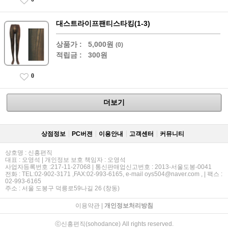
대스트라이프팬티스타킹(1-3)
상품가 :
5,000원
(0)
적립금 :
300원
0
더보기
상점정보
PC버젼
이용안내
고객센터
커뮤니티
상호명 : 신흥편직
대표 : 오영석 | 개인정보 보호 책임자 : 오영석
사업자등록번호 :217-11-27068 | 통신판매업신고번호 : 2013-서울도봉-0041
전화 : TEL:02-902-3171 ,FAX:02-993-6165, e-mail oys504@naver.com , | 팩스 :
02-993-6165
주소 : 서울 도봉구 덕릉로59나길 26 (창동)
이용약관
|
개인정보처리방침
ⓒ신흥편직(sohodance) All rights reserved.