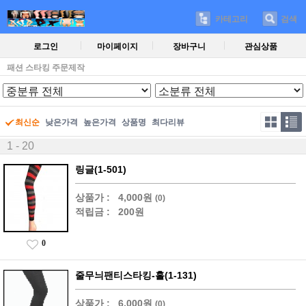
카테고리
검색
로그인
마이페이지
장바구니
관심상품
패션 스타킹 주문제작
최신순
낮은가격
높은가격
상품명
최다리뷰
1 - 20
링글(1-501)
상품가 :
4,000원
(0)
적립금 :
200원
0
줄무늬팬티스타킹-홀(1-131)
상품가 :
6,000원
(0)